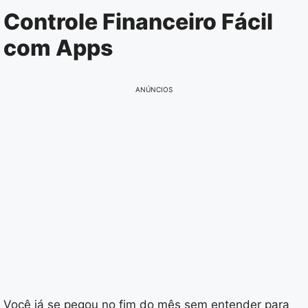
Pular
Controle Financeiro Fácil
para
com Apps
o
conteúdo
ANÚNCIOS
Você já se pegou no fim do mês sem entender para