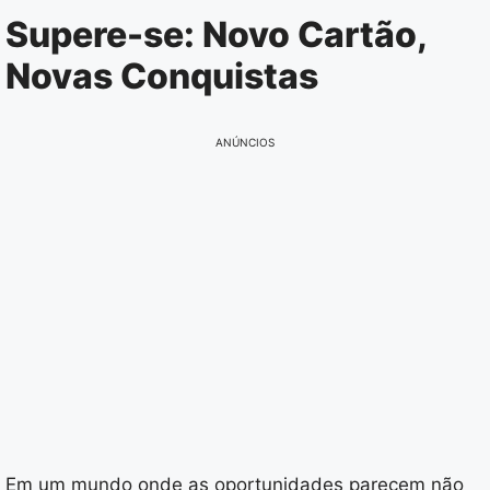
Pular
Supere-se: Novo Cartão,
para
Novas Conquistas
o
conteúdo
ANÚNCIOS
Em um mundo onde as oportunidades parecem não