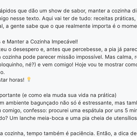
 rápidos que dão um show de sabor, manter a cozinha di
igo nesse texto. Aqui vai ter de tudo: receitas prática
inal, a gente sabe que o que realmente importa é o mo
s e Manter a Cozinha Impecável!
 o desespero e, antes que percebesse, a pia já pareci
a cozinha pode parecer missão impossível. Mas calma, 
bloquinho, né?) e vem comigo! Hoje vou te mostrar com
o.
star horas!
portante (e como ela muda sua vida na prática)
m ambiente bagunçado não só é estressante, mas també
eu comigo, confesso: procurei uma espátula por uns 5 m
do? Um lanche meia-boca e uma pia cheia de utensílios i
!
Na cozinha, tempo também é paciência. Então, a dica de