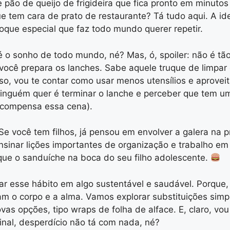
 pão de queijo de frigideira que fica pronto em minutos
tem cara de prato de restaurante? Tá tudo aqui. A ideia
oque especial que faz todo mundo querer repetir.
o sonho de todo mundo, né? Mas, ó, spoiler: não é tão d
 você prepara os lanches. Sabe aquele truque de limpar
sso, vou te contar como usar menos utensílios e aprovei
 ninguém quer é terminar o lanche e perceber que tem 
 compensa essa cena).
e você tem filhos, já pensou em envolver a galera na 
ensinar lições importantes de organização e trabalho 
que o sanduíche na boca do seu filho adolescente.
mar esse hábito em algo sustentável e saudável. Porque
am o corpo e a alma. Vamos explorar substituições simpl
novas opções, tipo wraps de folha de alface. E, claro, 
inal, desperdício não tá com nada, né?