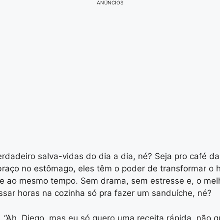
ANÚNCIOS
rdadeiro salva-vidas do dia a dia, né? Seja pro café 
aço no estômago, eles têm o poder de transformar o hu
iente ao mesmo tempo. Sem drama, sem estresse e, o me
ar horas na cozinha só pra fazer um sanduíche, né?
 “Ah, Diego, mas eu só quero uma receita rápida, não 