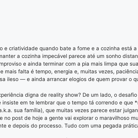
 e criatividade quando bate a fome e a cozinha está a
nter a cozinha impecável parece até um sonho distante
 improviso e ainda terminar com a pia mais limpa que su
que mais falta é tempo, energia e, muitas vezes, paciên
ssa ileso — e ainda arrancar elogios de quem provar o q
periência digna de reality show? De um lado, o desafio
ue insiste em te lembrar que o tempo tá correndo e que
(a.k.a. sua família), que muitas vezes parece estar jul
e no post de hoje a gente vai explorar o maravilhoso m
ante e depois do processo. Tudo com uma pegada prátic