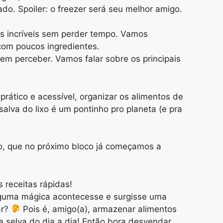
do. Spoiler: o freezer será seu melhor amigo.
os incríveis sem perder tempo. Vamos
 com poucos ingredientes.
m perceber. Vamos falar sobre os principais
rático e acessível, organizar os alimentos de
alva do lixo é um pontinho pro planeta (e pra
igo, que no próximo bloco já começamos a
 receitas rápidas!
lguma mágica acontecesse e surgisse uma
ar?
Pois é, amigo(a), armazenar alimentos
a selva do dia a dia! Então bora desvendar