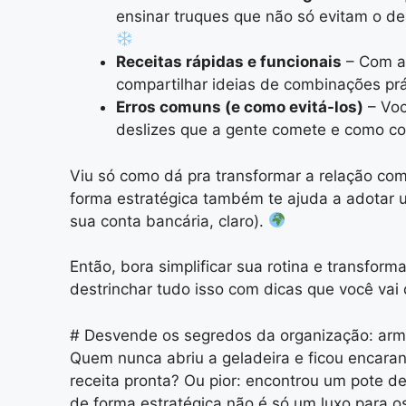
ensinar truques que não só evitam o de
Receitas rápidas e funcionais
– Com a 
compartilhar ideias de combinações prá
Erros comuns (e como evitá-los)
– Voc
deslizes que a gente comete e como cor
Viu só como dá pra transformar a relação com
forma estratégica também te ajuda a adotar um
sua conta bancária, claro).
Então, bora simplificar sua rotina e transfo
destrinchar tudo isso com dicas que você vai
# Desvende os segredos da organização: armaz
Quem nunca abriu a geladeira e ficou encara
receita pronta? Ou pior: encontrou um pote d
de forma estratégica não é só um luxo para o