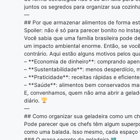
juntos os segredos para organizar sua cozinha
—
## Por que armazenar alimentos de forma est
Spoiler: não é só para parecer bonito no Inst
Você sabia que uma família brasileira pode d
um impacto ambiental enorme. Então, se você
contrário. Aqui estão alguns motivos pelos q
– **Economia de dinheiro**: comprando apena
– **Sustentabilidade**: menos desperdício, 
– **Praticidade**: receitas rápidas e eficien
– **Saúde**: alimentos bem conservados man
E, convenhamos, quem não ama abrir a gelade
diário.
—
## Como organizar sua geladeira como um che
Pode parecer que os chefs têm algum superpod
como uma balada. Isso mesmo, cada espaço te
### O mapa secreto da geladeira