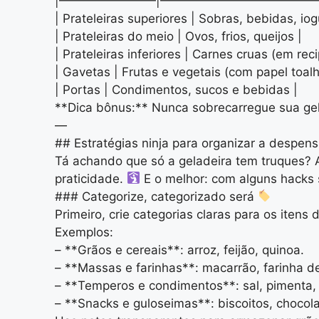
|————————|—————————————
| Prateleiras superiores | Sobras, bebidas, iog
| Prateleiras do meio | Ovos, frios, queijos |
| Prateleiras inferiores | Carnes cruas (em re
| Gavetas | Frutas e vegetais (com papel toal
| Portas | Condimentos, sucos e bebidas |
**Dica bônus:** Nunca sobrecarregue sua gela
—
## Estratégias ninja para organizar a desp
Tá achando que só a geladeira tem truques?
praticidade.
E o melhor: com alguns hacks s
### Categorize, categorizado será
Primeiro, crie categorias claras para os iten
Exemplos:
– **Grãos e cereais**: arroz, feijão, quinoa.
– **Massas e farinhas**: macarrão, farinha de 
– **Temperos e condimentos**: sal, pimenta,
– **Snacks e guloseimas**: biscoitos, chocol