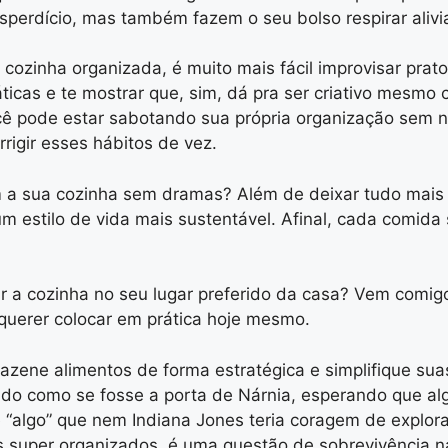
sperdício, mas também fazem o seu bolso respirar alivia
cozinha organizada, é muito mais fácil improvisar prat
ticas e te mostrar que, sim, dá pra ser criativo mesmo
ê pode estar sabotando sua própria organização sem ne
rigir esses hábitos de vez.
 a sua cozinha sem dramas? Além de deixar tudo mais p
 estilo de vida mais sustentável. Afinal, cada comida s
rmar a cozinha no seu lugar preferido da casa? Vem com
 querer colocar em prática hoje mesmo.
ene alimentos de forma estratégica e simplifique suas
ndo como se fosse a porta de Nárnia, esperando que a
e “algo” que nem Indiana Jones teria coragem de explor
s super organizados, é uma questão de sobrevivência n