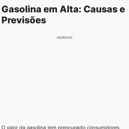
Pular
Gasolina em Alta: Causas e
para
Previsões
o
conteúdo
ANÚNCIOS
O valor da gasolina tem preocupado consumidores