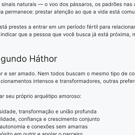
inais naturais — o voo dos pássaros, os padrões nas á
cia permanece: prestar atenção ao que a vida está com
tá prestes a entrar em um período fértil para relacio
e indicar que a pessoa que você busca já está próxima
egundo Háthor
r e ser amado. Nem todos buscam o mesmo tipo de con
onamentos intensos e transformadores, outras prefere
ar seu próprio arquétipo amoroso:
sidade, transformação e união profunda
ilidade, confiança e crescimento conjunto
 autonomia e conexões sem amarras
sito em nutrir e apoiar o parceiro