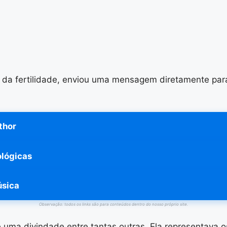
 da fertilidade, enviou uma mensagem diretamente para
thor
ológicas
úsica
Observação: todos os links são para conteúdos dentro do nosso próprio site.
e uma divindade entre tantas outras. Ela representava 