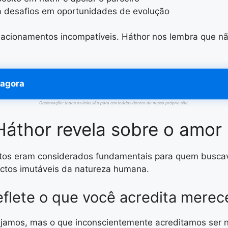
 desafios em oportunidades de evolução
elacionamentos incompatíveis. Háthor nos lembra que n
 agora
Observação: todos os links são para conteúdos dentro do nosso próprio site.
Háthor revela sobre o amor
ntos eram considerados fundamentais para quem busca
ctos imutáveis da natureza humana.
eflete o que você acredita merec
ejamos, mas o que inconscientemente acreditamos ser 