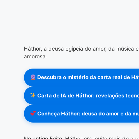
Háthor, a deusa egípcia do amor, da música e
amorosa.
Descubra o mistério da carta real de Há
Carta de IA de Háthor: revelações tecn
Conheça Háthor: deusa do amor e da m
No antigo Egito, Háthor era muito mais do qu