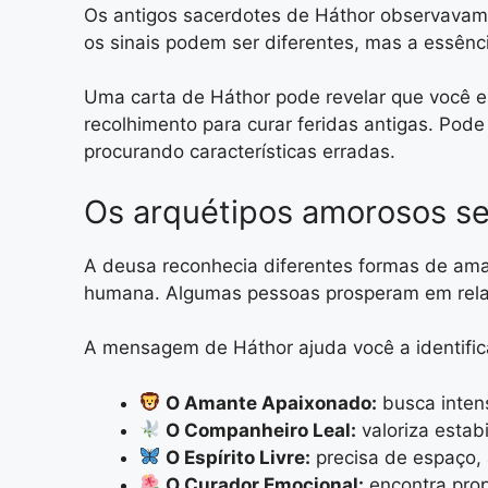
Os antigos sacerdotes de Háthor observavam s
os sinais podem ser diferentes, mas a essên
Uma carta de Háthor pode revelar que você es
recolhimento para curar feridas antigas. Pod
procurando características erradas.
Os arquétipos amorosos s
A deusa reconhecia diferentes formas de ama
humana. Algumas pessoas prosperam em relaci
A mensagem de Háthor ajuda você a identific
O Amante Apaixonado:
busca inten
O Companheiro Leal:
valoriza estab
O Espírito Livre:
precisa de espaço,
O Curador Emocional:
encontra propó