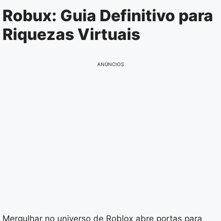
Pular
Robux: Guia Definitivo para
para
Riquezas Virtuais
o
conteúdo
ANÚNCIOS
Mergulhar no universo de Roblox abre portas para