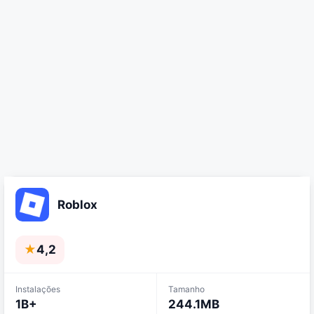
Roblox
★
4,2
Instalações
Tamanho
1B+
244.1MB