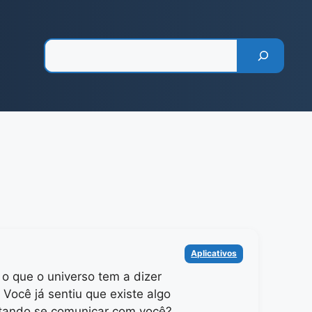
Pesquisar
Categorias
Aplicativos
o que o universo tem a dizer
 Você já sentiu que existe algo
ntando se comunicar com você?