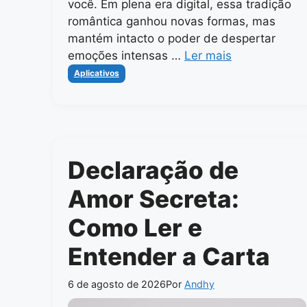
você. Em plena era digital, essa tradição
romântica ganhou novas formas, mas
mantém intacto o poder de despertar
emoções intensas …
Ler mais
Categorias
Aplicativos
Declaração de
Amor Secreta:
Como Ler e
Entender a Carta
6 de agosto de 2026
Por
Andhy