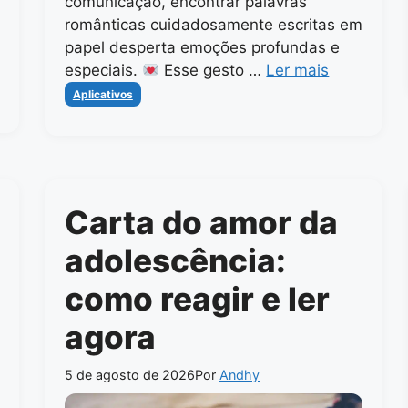
comunicação, encontrar palavras
românticas cuidadosamente escritas em
papel desperta emoções profundas e
especiais.
Esse gesto …
Ler mais
Categorias
Aplicativos
Carta do amor da
adolescência:
como reagir e ler
agora
5 de agosto de 2026
Por
Andhy