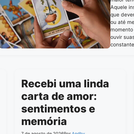
Aquele in
que dever
ou até m
momento 
ouvir sua
constant
Recebi uma linda
carta de amor:
sentimentos e
memória
7 de agosto de 2026
Por
Andhy