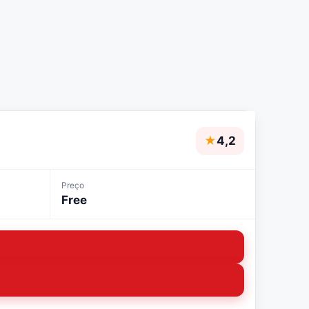
★
4,2
Preço
Free