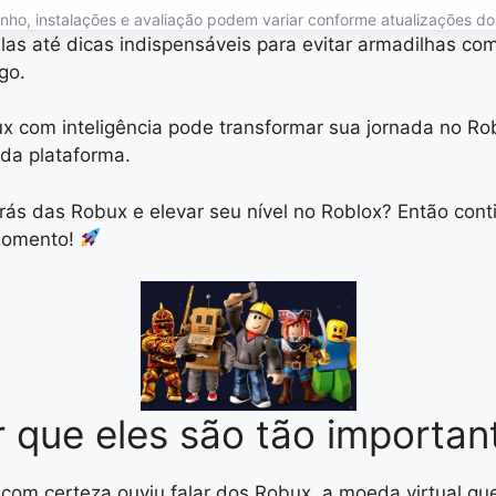
o, instalações e avaliação podem variar conforme atualizações do ap
las até dicas indispensáveis para evitar armadilhas c
go.
x com inteligência pode transformar sua jornada no Rob
da plataforma.
rás das Robux e elevar seu nível no Roblox? Então cont
 momento!
 que eles são tão importa
com certeza ouviu falar dos Robux, a moeda virtual qu