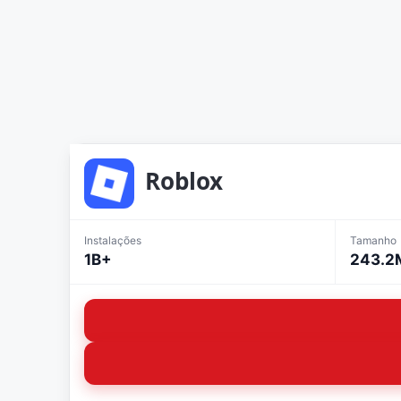
Roblox
Instalações
Tamanho
1B+
243.2