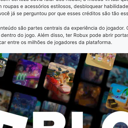
roupas e acessórios estilosos, desbloquear habilidades
 você já se perguntou por que esses créditos são tão es
onteúdo são partes centrais da experiência do jogador
dentro do jogo. Além disso, ter Robux pode abrir port
ar entre os milhões de jogadores da plataforma.