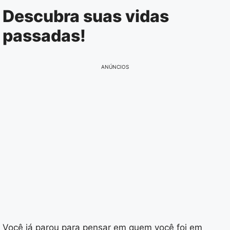
Pular
Descubra suas vidas
para
passadas!
o
conteúdo
ANÚNCIOS
Você já parou para pensar em quem você foi em