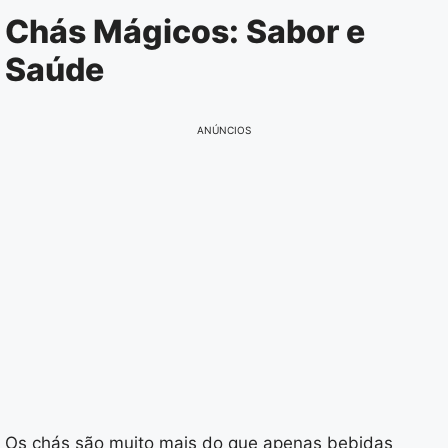
Pular
Chás Mágicos: Sabor e
para
Saúde
o
conteúdo
ANÚNCIOS
Os chás são muito mais do que apenas bebidas