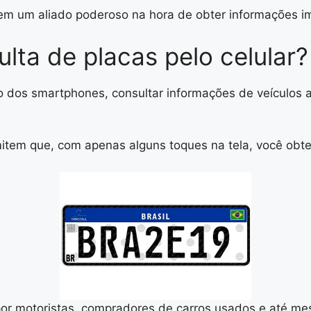
m um aliado poderoso na hora de obter informações im
lta de placas pelo celular?
 dos smartphones, consultar informações de veículos a
rmitem que, com apenas alguns toques na tela, você obt
or motoristas, compradores de carros usados e até mes