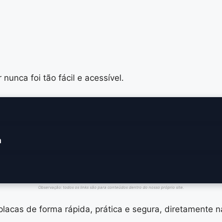
nunca foi tão fácil e acessível.
a
Observação: todos os links são para conteúdos dentro do nosso próprio site.
 placas de forma rápida, prática e segura, diretamente