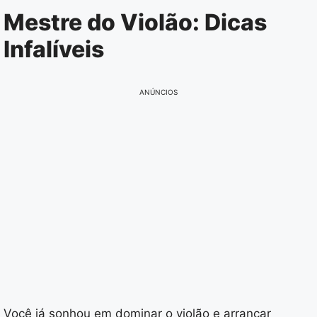
Pular
Mestre do Violão: Dicas
para
Infalíveis
o
conteúdo
ANÚNCIOS
Você já sonhou em dominar o violão e arrancar