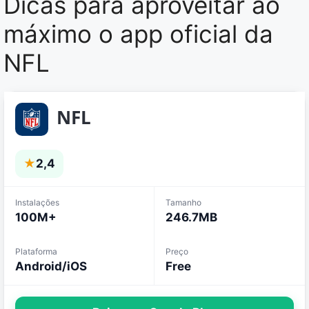
Dicas para aproveitar ao
máximo o app oficial da
NFL
NFL
★
2,4
Instalações
Tamanho
100M+
246.7MB
Plataforma
Preço
Android/iOS
Free