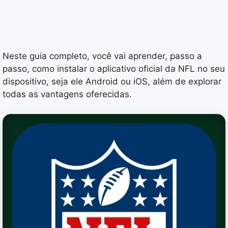
Neste guia completo, você vai aprender, passo a
passo, como instalar o aplicativo oficial da NFL no seu
dispositivo, seja ele Android ou iOS, além de explorar
todas as vantagens oferecidas.