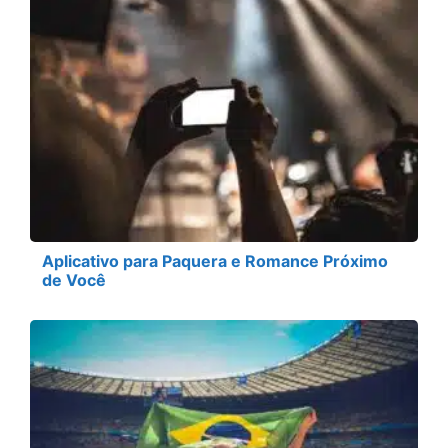
Aplicativo para Paquera e Romance Próximo
de Você