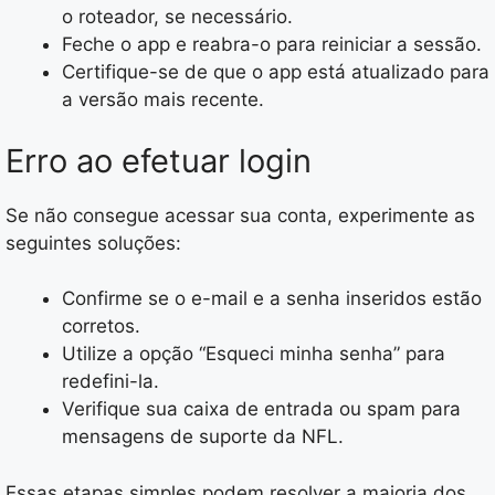
o roteador, se necessário.
Feche o app e reabra-o para reiniciar a sessão.
Certifique-se de que o app está atualizado para
a versão mais recente.
Erro ao efetuar login
Se não consegue acessar sua conta, experimente as
seguintes soluções:
Confirme se o e-mail e a senha inseridos estão
corretos.
Utilize a opção “Esqueci minha senha” para
redefini-la.
Verifique sua caixa de entrada ou spam para
mensagens de suporte da NFL.
Essas etapas simples podem resolver a maioria dos