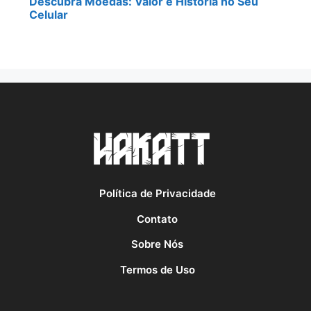
Descubra Moedas: Valor e História no Seu
Celular
Política de Privacidade
Contato
Sobre Nós
Termos de Uso