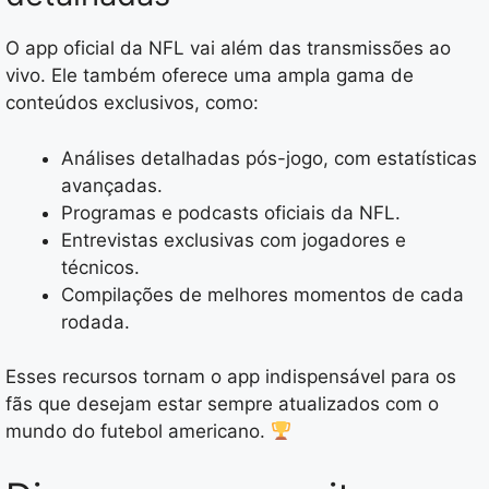
O app oficial da NFL vai além das transmissões ao
vivo. Ele também oferece uma ampla gama de
conteúdos exclusivos, como:
Análises detalhadas pós-jogo, com estatísticas
avançadas.
Programas e podcasts oficiais da NFL.
Entrevistas exclusivas com jogadores e
técnicos.
Compilações de melhores momentos de cada
rodada.
Esses recursos tornam o app indispensável para os
fãs que desejam estar sempre atualizados com o
mundo do futebol americano.