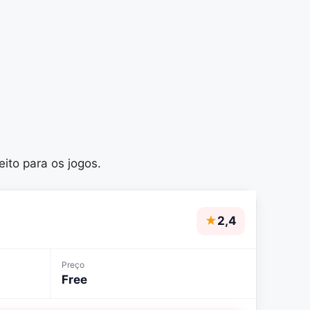
ito para os jogos.
★
2,4
Preço
Free