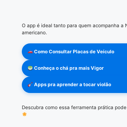
O app é ideal tanto para quem acompanha a N
americano.
Como Consultar Placas de Veículo
Conheça o chá pra mais Vigor
Apps pra aprender a tocar violão
Descubra como essa ferramenta prática pode