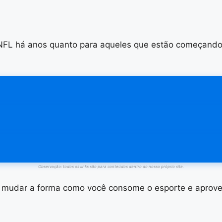
FL há anos quanto para aqueles que estão começando a
Observação: todos os links são para conteúdos dentro do nosso próprio site.
 mudar a forma como você consome o esporte e aprovei