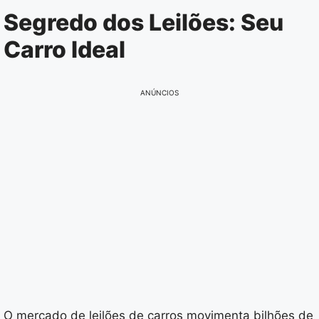
Pular
Segredo dos Leilões: Seu
para
Carro Ideal
o
conteúdo
ANÚNCIOS
O mercado de leilões de carros movimenta bilhões de