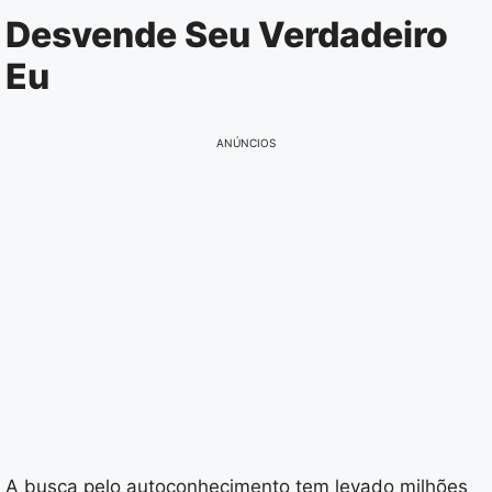
Pular
Desvende Seu Verdadeiro
para
Eu
o
conteúdo
ANÚNCIOS
A busca pelo autoconhecimento tem levado milhões