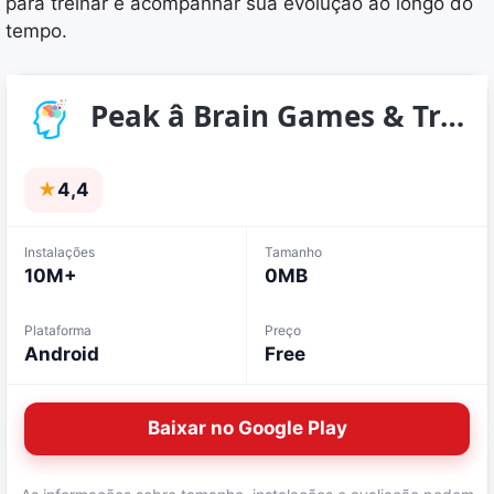
para treinar e acompanhar sua evolução ao longo do
tempo.
Peak â Brain Games & Training
★
4,4
Instalações
Tamanho
10M+
0MB
Plataforma
Preço
Android
Free
Baixar no Google Play