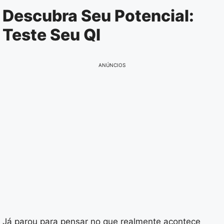
Pular
Descubra Seu Potencial:
para
Teste Seu QI
o
conteúdo
ANÚNCIOS
Já parou para pensar no que realmente acontece