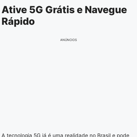
Pular
Ative 5G Grátis e Navegue
para
Rápido
o
conteúdo
ANÚNCIOS
A tecnologia 5G já é uma realidade no Brasil e pode