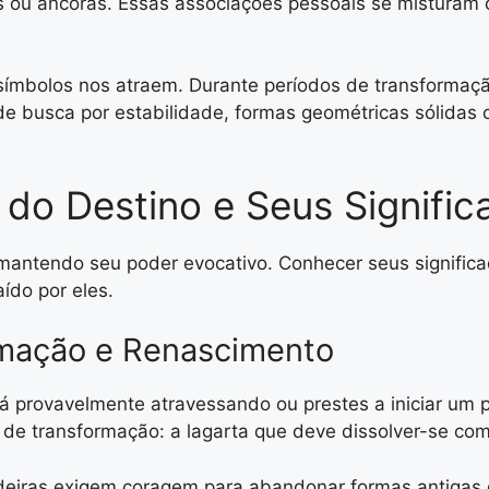
ou âncoras. Essas associações pessoais se misturam c
ímbolos nos atraem. Durante períodos de transformaçã
e busca por estabilidade, formas geométricas sólida
 do Destino e Seus Signifi
antendo seu poder evocativo. Conhecer seus significad
ído por eles.
mação e Renascimento
á provavelmente atravessando ou prestes a iniciar um
s de transformação: a lagarta que deve dissolver-se c
iras exigem coragem para abandonar formas antigas de