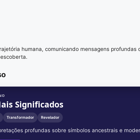
rajetória humana, comunicando mensagens profundas q
descoberta.
so
INO
ais Significados
Transformador
Revelador
pretações profundas sobre símbolos ancestrais e mode