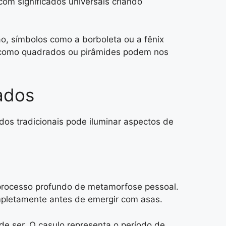
om significados universais criando
o, símbolos como a borboleta ou a fênix
s como quadrados ou pirâmides podem nos
cados
os tradicionais pode iluminar aspectos de
 processo profundo de metamorfose pessoal.
ompletamente antes de emergir com asas.
 ser. O casulo representa o período de