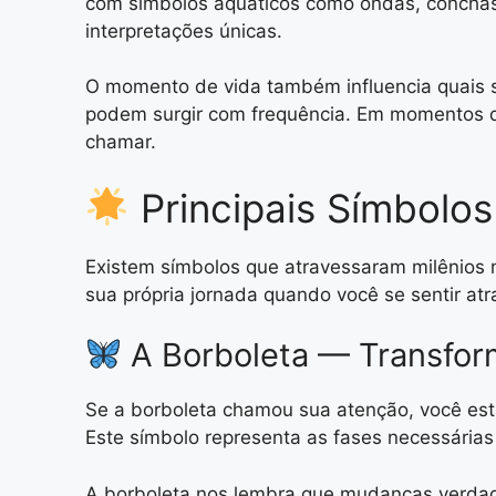
com símbolos aquáticos como ondas, conchas 
interpretações únicas.
O momento de vida também influencia quais s
podem surgir com frequência. Em momentos d
chamar.
Principais Símbolos
Existem símbolos que atravessaram milênios m
sua própria jornada quando você se sentir atra
A Borboleta — Transfor
Se a borboleta chamou sua atenção, você est
Este símbolo representa as fases necessária
A borboleta nos lembra que mudanças verdade