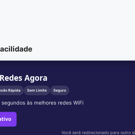
acilidade
 Redes Agora
exão Rápida
Sem Limite
Seguro
 segundos às melhores redes WiFi
ativo
Você será redirecionado para outro si