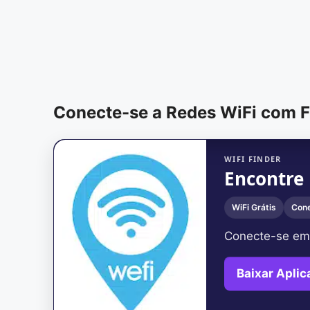
Conecte-se a Redes WiFi com F
WIFI FINDER
Encontre
WiFi Grátis
Con
Conecte-se em
Baixar Aplic