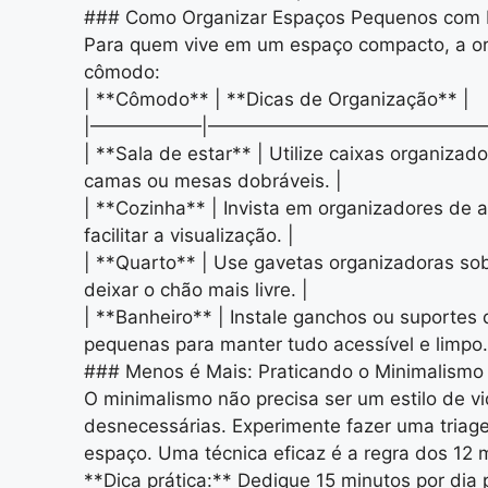
### Como Organizar Espaços Pequenos com E
Para quem vive em um espaço compacto, a org
cômodo:
| **Cômodo** | **Dicas de Organização** |
|——————|——————————————
| **Sala de estar** | Utilize caixas organiza
camas ou mesas dobráveis. |
| **Cozinha** | Invista em organizadores de 
facilitar a visualização. |
| **Quarto** | Use gavetas organizadoras sob
deixar o chão mais livre. |
| **Banheiro** | Instale ganchos ou suporte
pequenas para manter tudo acessível e limpo.
### Menos é Mais: Praticando o Minimalismo
O minimalismo não precisa ser um estilo de v
desnecessárias. Experimente fazer uma triag
espaço. Uma técnica eficaz é a regra dos 12 
**Dica prática:** Dedique 15 minutos por di