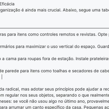
ficácia
anização é ainda mais crucial. Abaixo, segue uma tabe
———————————————————————————
doras para itens como controles remotos e revistas. Opte
armários para maximizar o uso vertical do espaço. Guar
 a cama para roupas fora de estação. Instale prateleir
s de parede para itens como toalhas e secadores de cab
 |
ida radical, mas adotar seus princípios pode ajudar a r
em regular nos seus objetos, separando o que realment
meses: se você não usou algo no último ano, provavelme
a para arrumar um canto específico da casa. Pequenas 