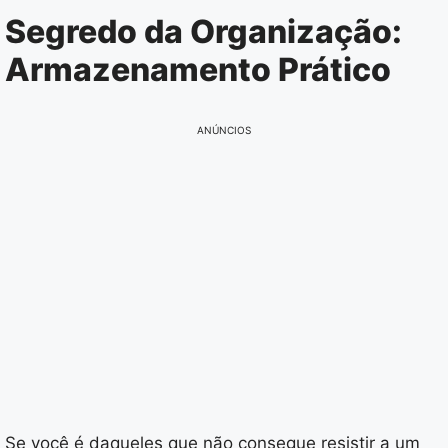
Pular
Segredo da Organização:
para
Armazenamento Prático
o
conteúdo
ANÚNCIOS
Se você é daqueles que não consegue resistir a um