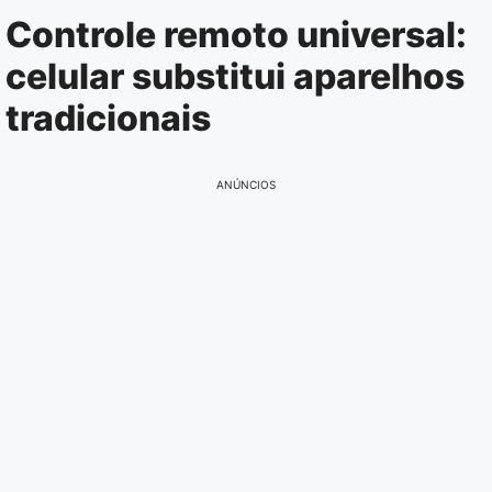
Pular
Controle remoto universal:
para
celular substitui aparelhos
o
conteúdo
tradicionais
ANÚNCIOS