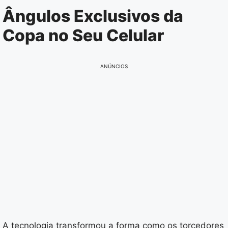
Pular
Ângulos Exclusivos da
para
Copa no Seu Celular
o
conteúdo
ANÚNCIOS
A tecnologia transformou a forma como os torcedores