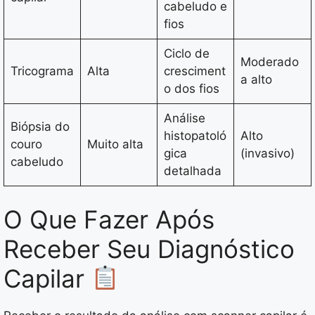
cabeludo e
fios
Ciclo de
Moderado
Tricograma
Alta
cresciment
a alto
o dos fios
Análise
Biópsia do
histopatoló
Alto
couro
Muito alta
gica
(invasivo)
cabeludo
detalhada
O Que Fazer Após
Receber Seu Diagnóstico
Capilar