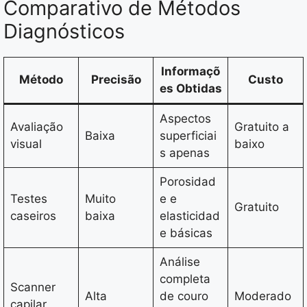
Comparativo de Métodos
Diagnósticos
Informaçõ
Método
Precisão
Custo
es Obtidas
Aspectos
Avaliação
Gratuito a
Baixa
superficiai
visual
baixo
s apenas
Porosidad
Testes
Muito
e e
Gratuito
caseiros
baixa
elasticidad
e básicas
Análise
completa
Scanner
Alta
de couro
Moderado
capilar