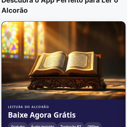
Descubra o App Perfeito para Ler o
Alcorão
LEITURA DO ALCORÃO
Baixe Agora Grátis
Gratuito
Áudio Incluído
Tradução PT
Offline