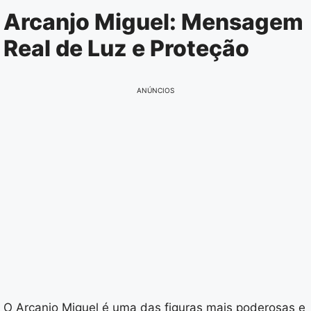
Pular
Arcanjo Miguel: Mensagem
para
Real de Luz e Proteção
o
conteúdo
ANÚNCIOS
O Arcanjo Miguel é uma das figuras mais poderosas e