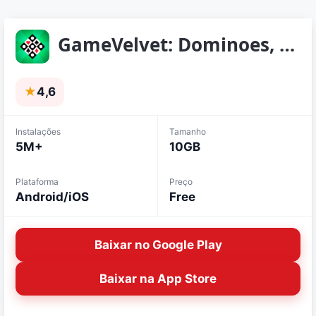
GameVelvet: Dominoes, Spades
★
4,6
Instalações
Tamanho
5M+
10GB
Plataforma
Preço
Android/iOS
Free
Baixar no Google Play
Baixar na App Store