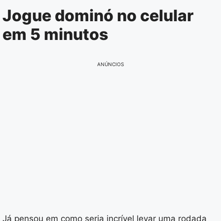
Pular
Jogue dominó no celular
para
em 5 minutos
o
conteúdo
ANÚNCIOS
Já pensou em como seria incrível levar uma rodada