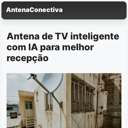
Pular
AntenaConectiva
para
o
conteúdo
Antena de TV inteligente
com IA para melhor
recepção