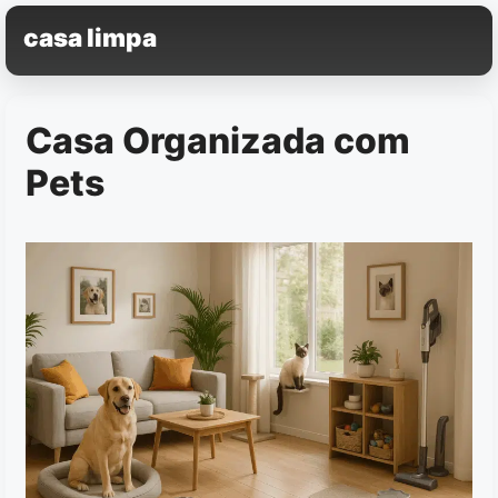
Pular
casa limpa
para
o
conteúdo
Casa Organizada com
Pets