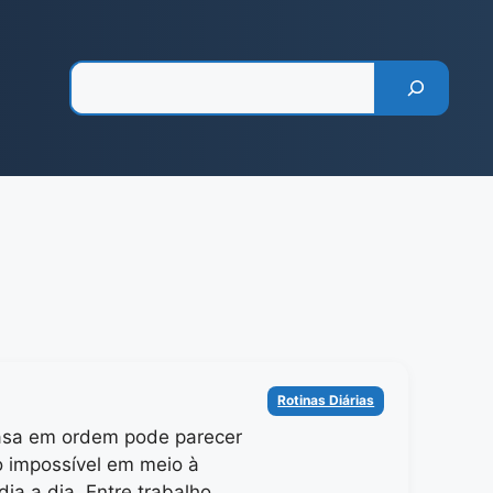
Pesquisar
Categorias
Rotinas Diárias
asa em ordem pode parecer
 impossível em meio à
dia a dia. Entre trabalho,