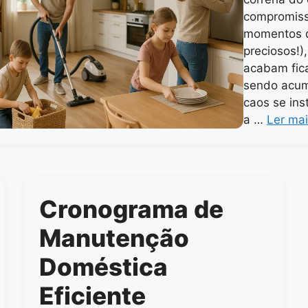
compromisso
momentos d
preciosos!)
acabam fic
sendo acum
caos se ins
a …
Ler ma
Cronograma de
Manutenção
Doméstica
Eficiente