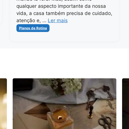
qualquer aspecto importante da nossa
vida, a casa também precisa de cuidado,
atenção e, …
Ler mais
Categorias
Planos de Rotina