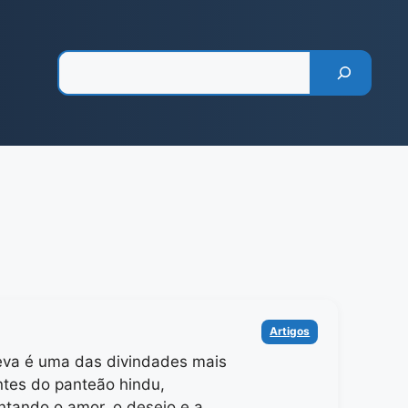
Pesquisar
Categorias
Artigos
va é uma das divindades mais
ntes do panteão hindu,
ntando o amor, o desejo e a