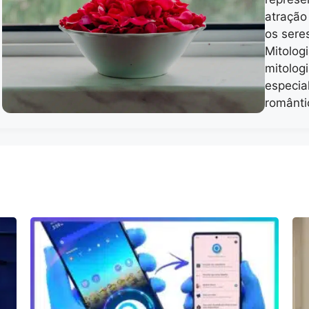
atração
os sere
Mitolog
mitolog
especia
românti