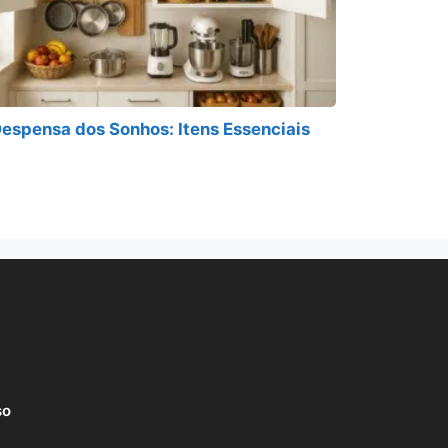
espensa dos Sonhos: Itens Essenciais
so