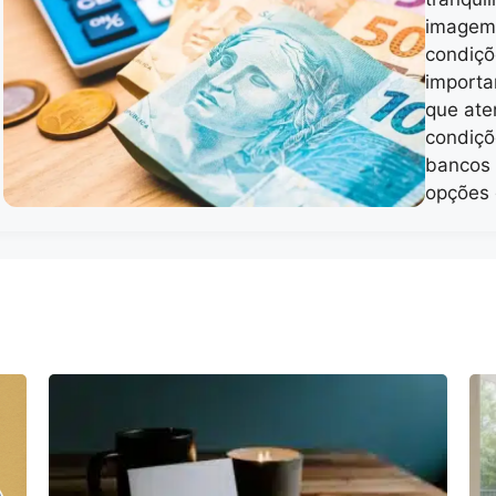
imagem 
condiçõ
importa
que ate
condiçõ
bancos 
opções