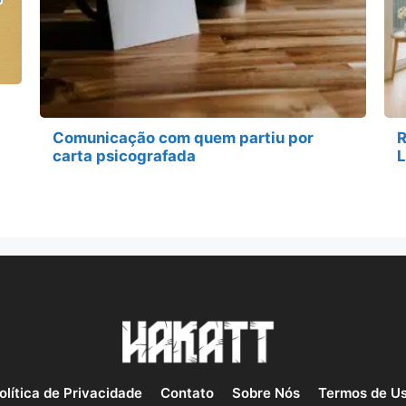
Comunicação com quem partiu por
R
carta psicografada
olítica de Privacidade
Contato
Sobre Nós
Termos de U