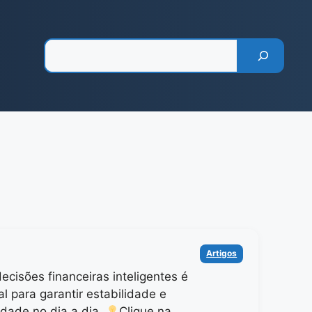
Pesquisar
Categorias
Artigos
ecisões financeiras inteligentes é
l para garantir estabilidade e
idade no dia a dia.
Clique na