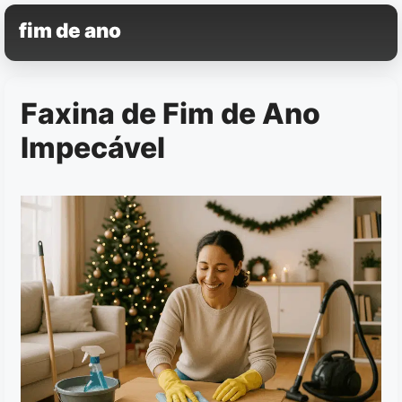
Pular
fim de ano
para
o
conteúdo
Faxina de Fim de Ano
Impecável