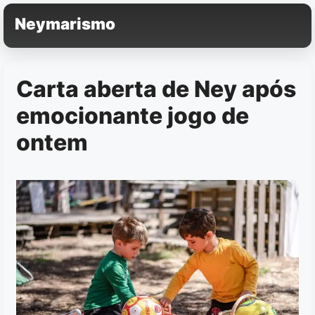
Pular
Neymarismo
para
o
conteúdo
Carta aberta de Ney após
emocionante jogo de
ontem