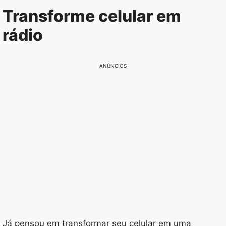
Pular
Transforme celular em
para
rádio
o
conteúdo
ANÚNCIOS
Já pensou em transformar seu celular em uma