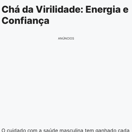
Pular
Chá da Virilidade: Energia e
para
Confiança
o
conteúdo
ANÚNCIOS
O cuidado com a saúde masculina tem ganhado cada