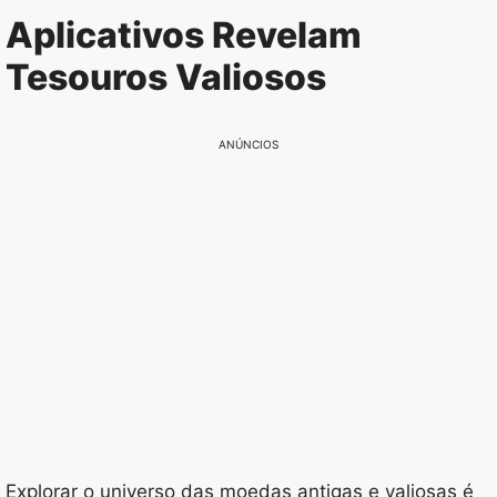
Pular
Aplicativos Revelam
para
Tesouros Valiosos
o
conteúdo
ANÚNCIOS
Explorar o universo das moedas antigas e valiosas é