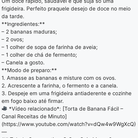
Um doce rápido, saudável e que suja só uma
frigideira. Perfeito praquele desejo de doce no meio
da tarde.
**Ingredientes:**
– 2 bananas maduras;
– 2 ovos;
– 1 colher de sopa de farinha de aveia;
– 1 colher de chá de fermento;
– Canela a gosto.
**Modo de preparo:**
1. Amasse as bananas e misture com os ovos.
2. Acrescente a farinha, o fermento e a canela.
3. Despeje em uma frigideira antiaderente e cozinhe
em fogo baixo até firmar.
*Vídeo relacionado*: [Torta de Banana Fácil –
Canal Receitas de Minuto]
(https://www.youtube.com/watch?v=dQw4w9WgXcQ)
—