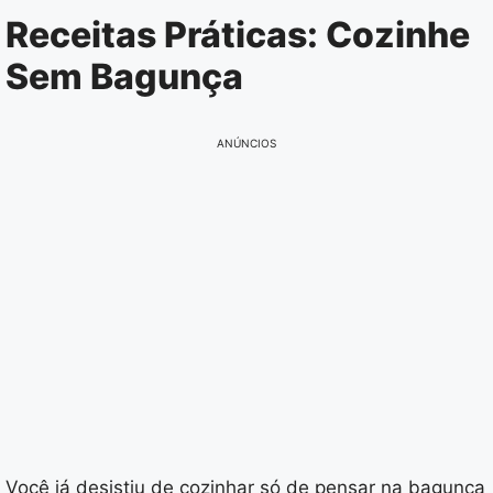
Pular
Receitas Práticas: Cozinhe
para
Sem Bagunça
o
conteúdo
ANÚNCIOS
Você já desistiu de cozinhar só de pensar na bagunça