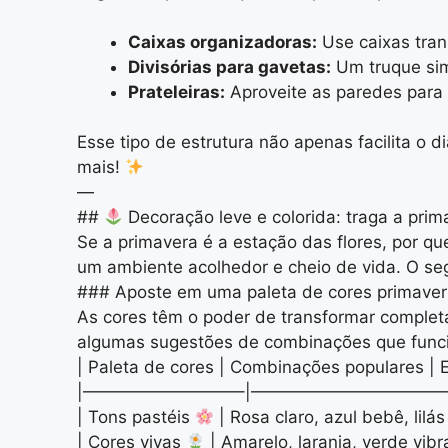
Caixas organizadoras:
Use caixas tran
Divisórias para gavetas:
Um truque sim
Prateleiras:
Aproveite as paredes para 
Esse tipo de estrutura não apenas facilita o 
mais!
—
##
Decoração leve e colorida: traga a prim
Se a primavera é a estação das flores, por q
um ambiente acolhedor e cheio de vida. O segr
### Aposte em uma paleta de cores primaveri
As cores têm o poder de transformar complet
algumas sugestões de combinações que func
| Paleta de cores | Combinações populares | 
|—————————–|————————————
| Tons pastéis
| Rosa claro, azul bebê, lilá
| Cores vivas
| Amarelo, laranja, verde vibr