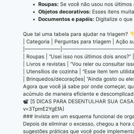
Roupas:
Se você não usou nos últimos 
Objetos decorativos:
Esses itens muit
Documentos e papéis:
Digitalize o que
Que tal uma tabela para ajudar na triagem?
| Categoria | Perguntas para triagem | Ação s
|———————|——————————————
| Roupas | “Usei isso nos últimos dois anos?” 
| Livros e revistas | “Vou reler ou consultar i
| Utensílios de cozinha | “Esse item tem utili
| Brinquedos/decorações| “Ainda gosto ou ele
Agora que você já sabe por onde começar, que 
acúmulo de maneira eficiente e descomplicad
[5 DICAS PARA DESENTULHAR SUA CASA RA
v=3TpmE2YgEfA)
### Invista em um esquema funcional de org
Depois de eliminar o excesso, chegou a hora 
sugestões práticas que você pode implementa