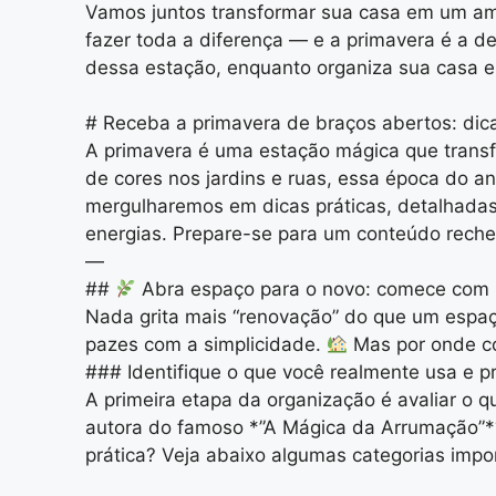
Vamos juntos transformar sua casa em um a
fazer toda a diferença — e a primavera é a d
dessa estação, enquanto organiza sua casa e
# Receba a primavera de braços abertos: dica
A primavera é uma estação mágica que trans
de cores nos jardins e ruas, essa época do an
mergulharemos em dicas práticas, detalhadas 
energias. Prepare-se para um conteúdo rechea
—
##
Abra espaço para o novo: comece com
Nada grita mais “renovação” do que um espaço
pazes com a simplicidade.
Mas por onde co
### Identifique o que você realmente usa e p
A primeira etapa da organização é avaliar o q
autora do famoso *”A Mágica da Arrumação”*?
prática? Veja abaixo algumas categorias impo