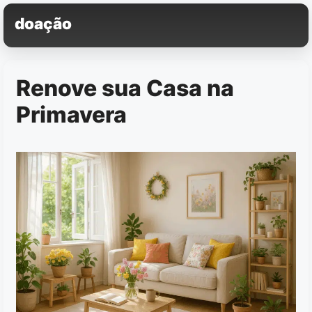
Pular
doação
para
o
conteúdo
Renove sua Casa na
Primavera