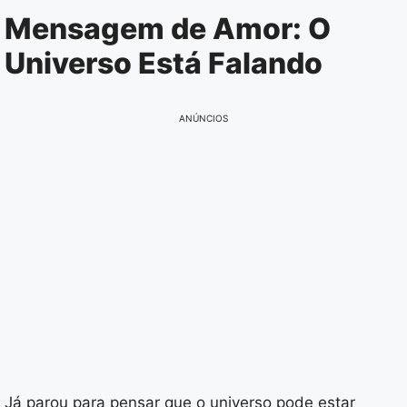
Pular
Mensagem de Amor: O
para
Universo Está Falando
o
conteúdo
ANÚNCIOS
Já parou para pensar que o universo pode estar