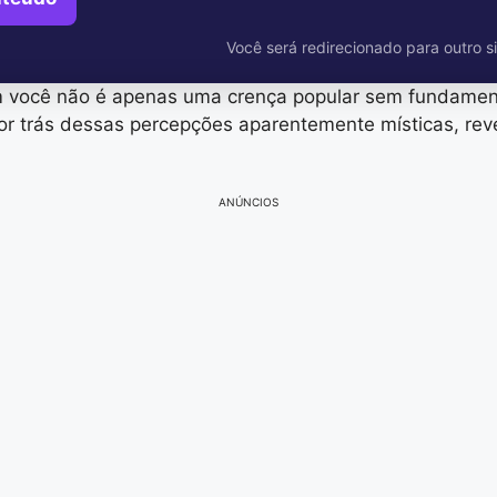
Você será redirecionado para outro si
você não é apenas uma crença popular sem fundamento
r trás dessas percepções aparentemente místicas, rev
ANÚNCIOS