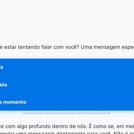
de estar tentando falar com você? Uma mensagem espec
ra
ela
te momento
Observação: todos os links são para conteúdos dentro do nosso próprio site.
xe com algo profundo dentro de nós. É como se, em meio
enviar uma mensagem diretamente para você. Não é coi