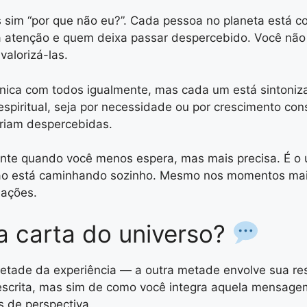
as sim “por que não eu?”. Cada pessoa no planeta está
a atenção e quem deixa passar despercebido. Você não
valorizá-las.
munica com todos igualmente, mas cada um está sintoni
piritual, seja por necessidade ou por crescimento con
riam despercebidas.
te quando você menos espera, mas mais precisa. É o u
ão está caminhando sozinho. Mesmo nos momentos mais s
lações.
 carta do universo?
ade da experiência — a outra metade envolve sua re
scrita, mas sim de como você integra aquela mensagem
 de perspectiva.