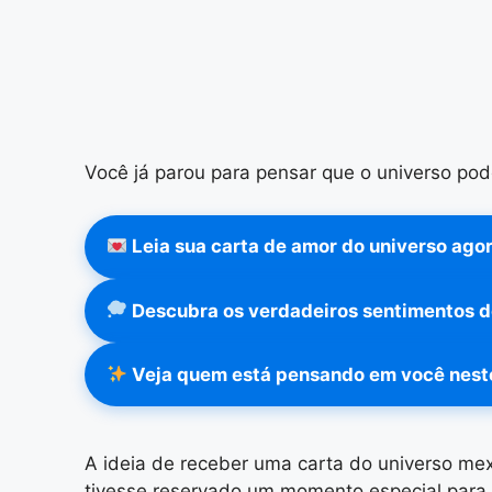
Você já parou para pensar que o universo po
Leia sua carta de amor do universo ago
Descubra os verdadeiros sentimentos d
Veja quem está pensando em você nes
A ideia de receber uma carta do universo me
tivesse reservado um momento especial para 