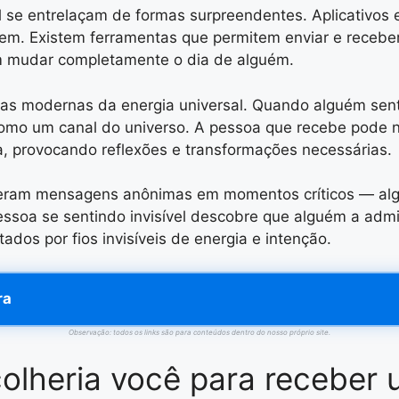
l se entrelaçam de formas surpreendentes. Aplicativos 
cem. Existem ferramentas que permitem enviar e recebe
m mudar completamente o dia de alguém.
oras modernas da energia universal. Quando alguém se
como um canal do universo. A pessoa que recebe pode 
provocando reflexões e transformações necessárias.
eberam mensagens anônimas em momentos críticos — al
ssoa se sentindo invisível descobre que alguém a admi
dos por fios invisíveis de energia e intenção.
ra
Observação: todos os links são para conteúdos dentro do nosso próprio site.
scolheria você para receb