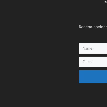
P
Receba novidad
Name
E-
mail