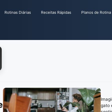
Rotinas Diárias
Receitas Rápidas
Planos de Rotina
Imagi
e
gato 
senti