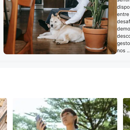
dispo
entre
desaf
demon
desco
gesto
nos 