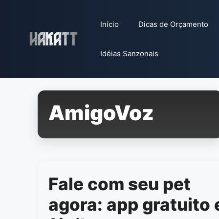
Pular
para
Início
Dicas de Orçamento
o
conteúdo
Idéias Sanzonais
AmigoVoz
Fale com seu pet
agora: app gratuito 