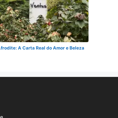
frodite: A Carta Real do Amor e Beleza
so