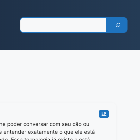
Pesquisar
Categorias
LP
ne poder conversar com seu cão ou
e entender exatamente o que ele está
ndo. Essa tecnologia já existe e está