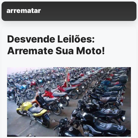
Pular
arrematar
para
o
conteúdo
Desvende Leilões:
Arremate Sua Moto!