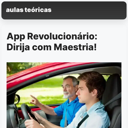
Pular
aulas teóricas
para
o
conteúdo
App Revolucionário:
Dirija com Maestria!