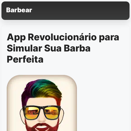
Pular
Barbear
para
o
conteúdo
App Revolucionário para
Simular Sua Barba
Perfeita